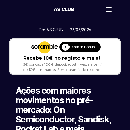
AS CLUB
Por AS CLUB
26/06/2026
Garantir Bónus
Recebe 10€ no registo e mais!
5€ por cada 100€ depositados! Investe a partir 
de 10€ em marcas! Sem garantia de retorno.
Ações com maiores 
movimentos no pré-
mercado: On 
Semiconductor, Sandisk, 
Rocket Lab e mais