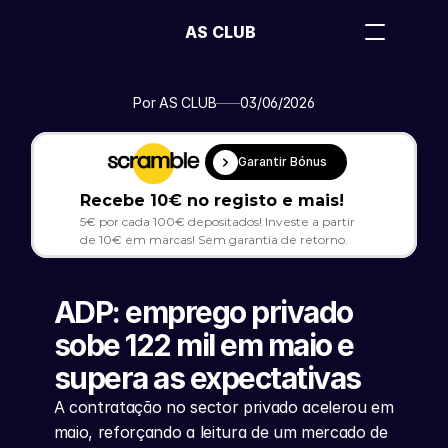
AS CLUB
Por AS CLUB
03/06/2026
Garantir Bónus
Recebe 10€ no registo e mais!
5€ por cada 100€ depositados! Investe a partir 
de 10€ em marcas! Sem garantia de retorno.
ADP: emprego privado 
sobe 122 mil em maio e 
supera as expectativas
A contratação no sector privado acelerou em 
maio, reforçando a leitura de um mercado de 