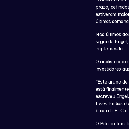
prazo, definid
estiveram maior
últimas semana
Nos últimos dois
segundo Engel, 
criptomoeda.
O analista acre
investidores q
“Este grupo de 
está finalmente
escreveu Engel
fases tardias d
baixa do BTC es
O Bitcoin tem t