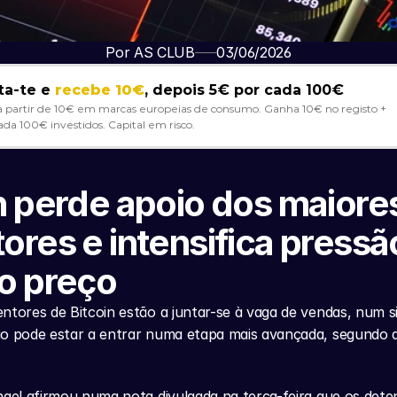
Por AS CLUB
03/06/2026
ta-te e 
recebe 10€
, depois 5€ por cada 100€
a partir de 10€ em marcas europeias de consumo. Ganha 10€ no registo + 
ada 100€ investidos. Capital em risco. 
n perde apoio dos maiores
ores e intensifica pressão
o preço
ntores de Bitcoin estão a juntar-se à vaga de vendas, num si
ão pode estar a entrar numa etapa mais avançada, segundo 
ngel afirmou numa nota divulgada na terça-feira que os deten