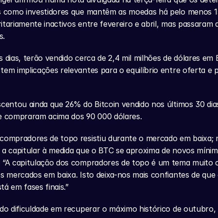
os como investidores que mantêm as moedas há pelo menos 15
itariamente inactivos entre fevereiro e abril, mas passaram 
s.
 dias, terão vendido cerca de 2,4 mil milhões de dólares em Bi
tem implicações relevantes para o equilíbrio entre oferta e p
scentou ainda que 26% do Bitcoin vendido nos últimos 30 dias
ue compraram acima dos 90 000 dólares.
compradores de topo resistiu durante o mercado em baixa; n
 a capitular à medida que o BTC se aproxima de novos mínimos
. “A capitulação dos compradores de topo é um tema muito
os mercados em baixa. Isto deixa-nos mais confiantes de que
tá em fases finais.”
ido dificuldade em recuperar o máximo histórico de outubro, 