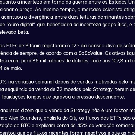
quanto a incerteza em torno da guerra entre os Estados Unid
sionar o preço. Ao mesmo tempo, o mercado acionista atingi
acentuou a divergência entre duas leituras dominantes sobre
e “ouro digital”, que beneficiaria da incerteza geopolítica, e a
elevado beta.
os ETFs de Bitcoin registaram o 12.º dia consecutivo de saídas 
ência de sempre, de acordo com a SoSoValue. Os ativos líqu
esceram para 85 mil milhões de dólares, face aos 107,8 mil m
4 de maio.
10% na variação semanal depois de vendas motivadas pelo me
 na sequência da venda de 32 moedas pela Strategy, terem d
 liquidações longas que agravou a pressão descendente.
 analistas dizem que a venda da Strategy não é um factor mat
do Alex Saunders, analista do Citi, os fluxos dos ETFs são o 
ização do BTC e explicam cerca de 45% da variação semanal 
entou que os fluxos recentes foram negativos e que as hipó