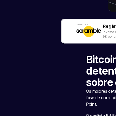
ANÚNCIO
Regis
Investe 
5€ por c
Bitcoi
detent
sobre 
Os maiores dete
fase de correç
Point.
O analista Ed E