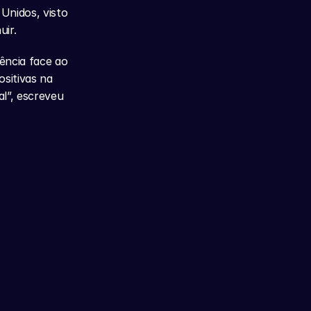
nidos, visto 
uir.
ncia face ao 
itivas na 
l”, escreveu 