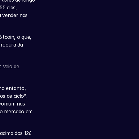
5 dias, 
a vender nas 
tcoin, o que, 
rocura da 
 veio de 
o entanto, 
 de ciclo”, 
 comum nas 
 o mercado em 
acima dos 126 