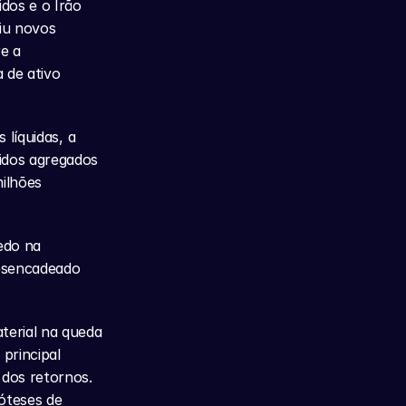
os e o Irão 
u novos 
 a 
 de ativo 
líquidas, a 
idos agregados 
ilhões 
do na 
esencadeado 
erial na queda 
principal 
dos retornos. 
teses de 