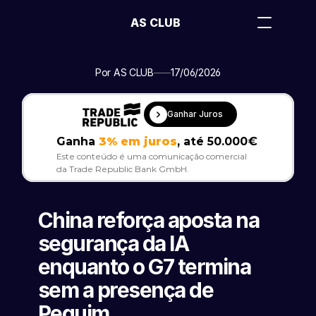
AS CLUB
Por AS CLUB
17/06/2026
Ganhar Juros
Ganha 
3% em juros
, até 50.000€
Este conteúdo é uma comunicação comercial 
da Trade Republic Bank GmbH.
China reforça aposta na 
segurança da IA 
enquanto o G7 termina 
sem a presença de 
Pequim