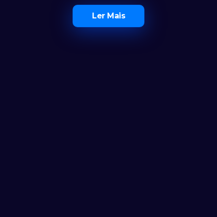
Ler Mais
O Maior Ecossistema de 
Investidores em Portugal
Ferramentas
Calculadora
Notícias
FAQ
AS CLUB
AS CLUB+