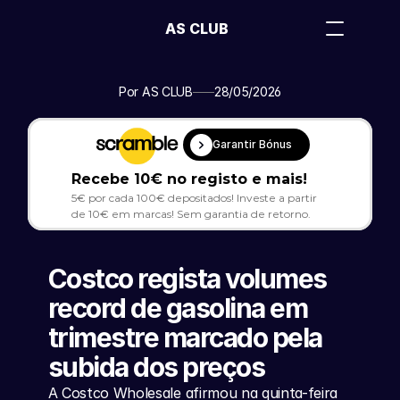
AS CLUB
Por AS CLUB
28/05/2026
Garantir Bónus
Recebe 10€ no registo e mais!
5€ por cada 100€ depositados! Investe a partir 
de 10€ em marcas! Sem garantia de retorno.
Costco regista volumes 
record de gasolina em 
trimestre marcado pela 
subida dos preços
A Costco Wholesale afirmou na quinta-feira 