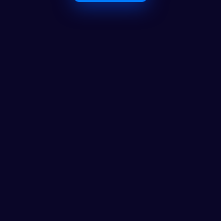
O Maior Ecossistema de 
Investidores em Portugal
Ferramentas
Calculadora
Notícias
FAQ
AS CLUB
AS CLUB+
Contactos