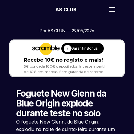
AS CLUB
Por AS CLUB
29/05/2026
Garantir Bónus
Recebe 10€ no registo e mais!
5€ por cada 100€ depositados! Investe a partir 
de 10€ em marcas! Sem garantia de retorno.
Foguete New Glenn da 
Blue Origin explode 
durante teste no solo
O foguete New Glenn, da Blue Origin, 
explodiu na noite de quinta-feira durante um 