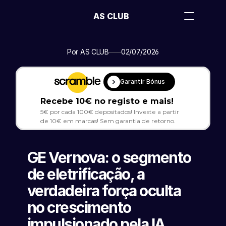
AS CLUB
Por AS CLUB
02/07/2026
Garantir Bónus
Recebe 10€ no registo e mais!
5€ por cada 100€ depositados! Investe a partir 
de 10€ em marcas! Sem garantia de retorno.
GE Vernova: o segmento 
de eletrificação, a 
verdadeira força oculta 
no crescimento 
impulsionado pela IA