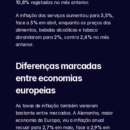
10,8%
 registados no mês anterior.
A inflação dos serviços aumentou para 
3,5%
, 
face a 
3%
 em abril, enquanto os preços dos 
alimentos, bebidas alcoólicas e tabaco 
abrandaram para 
2%
, contra 
2,4%
 no mês 
anterior.
Diferenças marcadas 
entre economias 
europeias
As taxas de inflação também variaram 
bastante entre mercados. A Alemanha, maior 
economia da Europa, viu a inflação anual 
recuar para 
2,7%
 em maio, face a 
2,9%
 em 