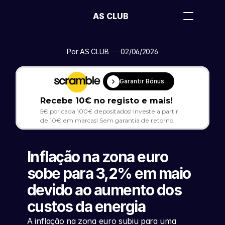
AS CLUB
Por AS CLUB
02/06/2026
Garantir Bónus
Recebe 10€ no registo e mais!
5€ por cada 100€ depositados! Investe a partir 
de 10€ em marcas! Sem garantia de retorno.
Inflação na zona euro 
sobe para 3,2% em maio 
devido ao aumento dos 
custos da energia
A inflação na zona euro subiu para uma 