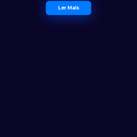
Ler Mais
O Maior Ecossistema de 
Investidores em Portugal
Ferramentas
Calculadora
Notícias
FAQ
AS CLUB
AS CLUB+