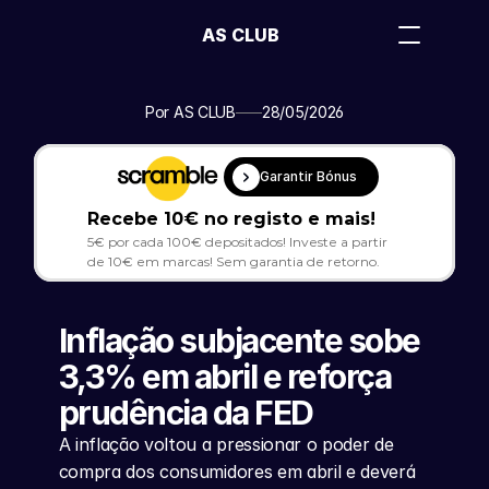
AS CLUB
Por AS CLUB
28/05/2026
Garantir Bónus
Recebe 10€ no registo e mais!
5€ por cada 100€ depositados! Investe a partir 
de 10€ em marcas! Sem garantia de retorno.
Inflação subjacente sobe 
3,3% em abril e reforça 
prudência da FED
A inflação voltou a pressionar o poder de 
compra dos consumidores em abril e deverá 