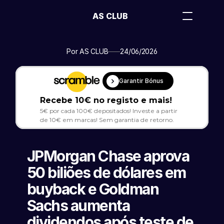
AS CLUB
Por AS CLUB
24/06/2026
Garantir Bónus
Recebe 10€ no registo e mais!
5€ por cada 100€ depositados! Investe a partir 
de 10€ em marcas! Sem garantia de retorno.
JPMorgan Chase aprova 
50 biliões de dólares em 
buyback e Goldman 
Sachs aumenta 
dividendos após teste de 