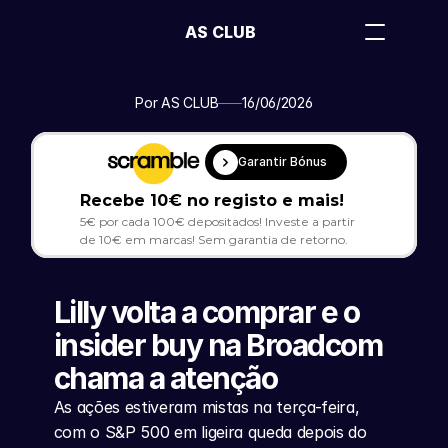
AS CLUB
Por AS CLUB
16/06/2026
Garantir Bónus
Recebe 10€ no registo e mais!
5€ por cada 100€ depositados! Investe a partir 
de 10€ em marcas! Sem garantia de retorno.
Lilly volta a comprar e o 
insider buy na Broadcom 
chama a atenção
As ações estiveram mistas na terça-feira, 
com o S&P 500 em ligeira queda depois do 