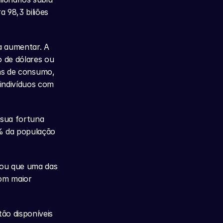
98,3 biliões 
a aumentar. A 
 de dólares ou 
ens de consumo, 
 indivíduos com 
sua fortuna 
% da população 
mou que uma das 
om maior 
o disponíveis 