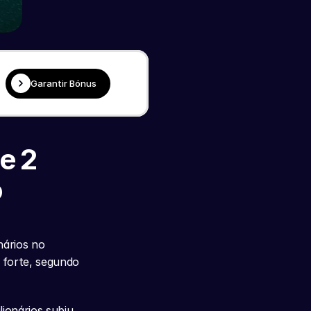
Garantir Bónus
 2 
 
ários no 
forte, segundo 
ionários subiu 