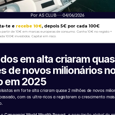
Por AS CLUB
04/06/2026
ta-te e 
recebe 10€
, depois 5€ por cada 100€
a partir de 10€ em marcas europeias de consumo. Ganha 10€ no registo + 
ada 100€ investidos. Capital em risco. 
os em alta criaram quase
s de novos milionários no
 em 2025
sistas em forte alta criaram quase 2 milhões de novos milion
ssado, com os ultra-ricos a registarem o crescimento mais 
o.
 o 
Capgemini World Wealth Report
, a população global de mil