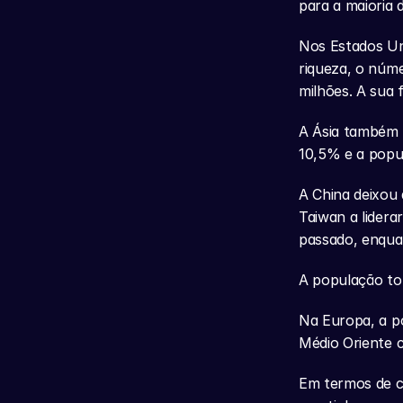
para a maioria 
Nos Estados Uni
riqueza, o núm
milhões. A sua f
A Ásia também a
10,5% e a popu
A China deixou 
Taiwan a lidera
passado, enqua
A população tot
Na Europa, a p
Médio Oriente c
Em termos de ca