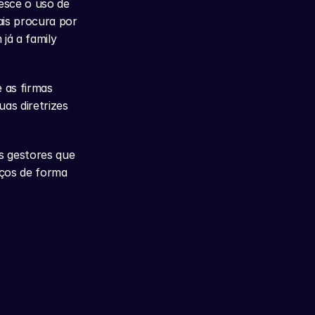
esce o uso de 
plataformas automatizadas. Entre 5 milhões e 100 milhões de dólares, há mais procura por 
á a family 
as firmas 
as diretrizes 
s gestores que 
ços de forma 