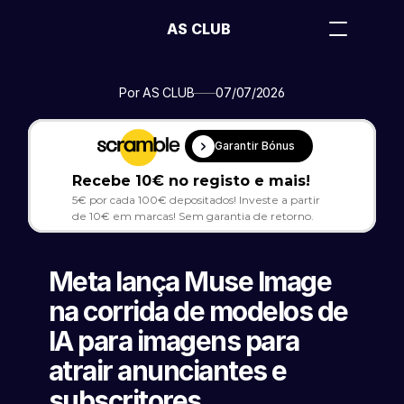
AS CLUB
Por AS CLUB
07/07/2026
Garantir Bónus
Recebe 10€ no registo e mais!
5€ por cada 100€ depositados! Investe a partir 
de 10€ em marcas! Sem garantia de retorno.
Meta lança Muse Image 
na corrida de modelos de 
IA para imagens para 
atrair anunciantes e 
subscritores