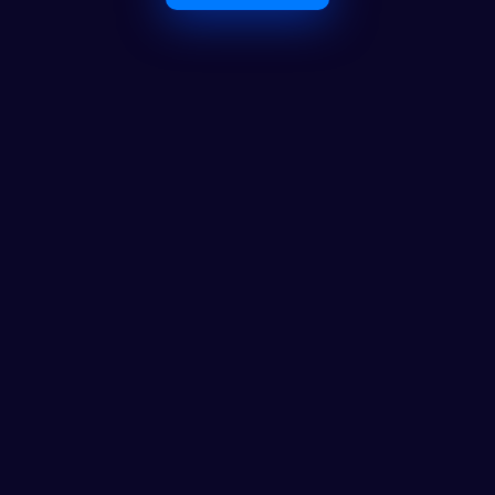
O Maior Ecossistema de 
Investidores em Portugal
Ferramentas
Calculadora
Notícias
FAQ
AS CLUB
AS CLUB+
Contactos