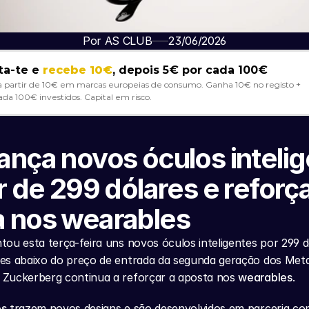
Por AS CLUB
23/06/2026
ta-te e 
recebe 10€
, depois 5€ por cada 100€
a partir de 10€ em marcas europeias de consumo. Ganha 10€ no registo + 
ada 100€ investidos. Capital em risco. 
ança novos óculos intelig
ir de 299 dólares e reforça
a nos wearables
ou esta terça-feira uns novos óculos inteligentes por 299 dó
es abaixo do preço de entrada da segunda geração dos Meta
Zuckerberg continua a reforçar a aposta nos 
wearables
.
es
 trazem novos designs e são desenvolvidos em parceria com