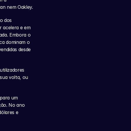
Ban nem Oakley.
o dos 
 acelera e em 
tada. Embora o 
ica dominam o 
endidas desde 
ilizadores 
ua volta, ou 
para um 
ão. No ano 
ólares e 