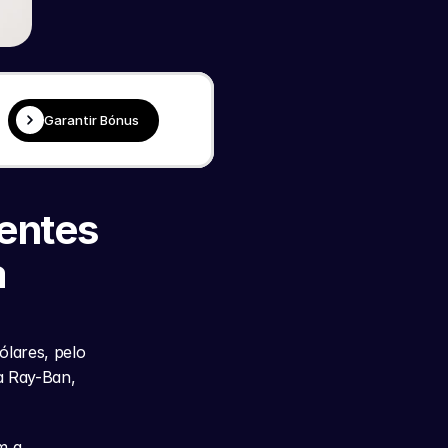
Garantir Bónus
entes 
 
lares, pelo 
 Ray-Ban, 
 a 