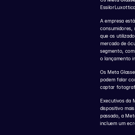
EssilorLuxotti
A empresa está 
consumidores, 
que os utilizad
mercado de ócul
segmento, com 
o lançamento in
Os Meta Glasses
podem falar co
captar fotograf
Executivos da 
dispositivo mai
passado, a Met
incluem um ecrã