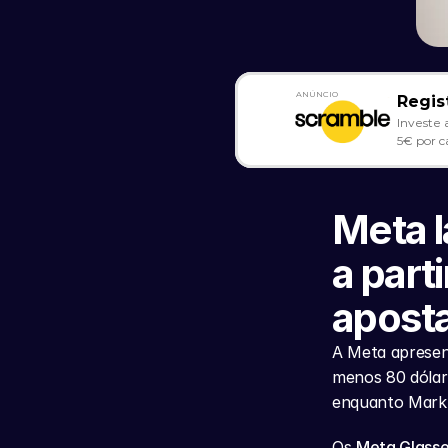
ANÚNCIO
Regis
Investe 
5€ por c
Meta l
a part
apost
A Meta apresent
menos 80 dólar
enquanto Mark 
Os 
Meta Glass