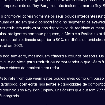
ca, empresa-mãe da Ray-Ban, mas não incluem a marca Ray-
a promover agressivamente os seus óculos inteligentes junt
numa altura em que a concorrência no segmento de eyewear
ores atribuem mais valor aos dispositivos de realidade aumen
os inteligentes continue pequeno, a Meta e a EssilorLuxott
uma quota estimada superior a 80% e milhões de unidades v
icial em 2021.
 não têm ecrã, mas incluem câmara e colunas pessoais. Os ut
m a IA da Meta para traduzir ou compreender o que vêem à s
ias e vídeos do ambiente em redor.
Meta referiram que vêem estes óculos leves como um passo 
s avançado, com ecrãs nas lentes e capacidades de computaç
a anunciou os Ray-Ban Display, uns óculos que custam 799 d
 integrado.