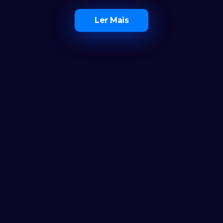
Ler Mais
Ferramentas
AS CLUB
Suporte
Calculadora
AS CLUB+
Termos e Con
Notícias
Contactos
Política de Pr
FAQ
Remover Ban
Livro de Rec