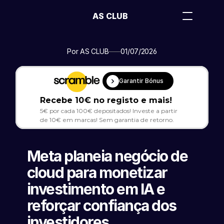
AS CLUB
Por AS CLUB
01/07/2026
Garantir Bónus
Recebe 10€ no registo e mais!
5€ por cada 100€ depositados! Investe a partir 
de 10€ em marcas! Sem garantia de retorno.
Meta planeia negócio de 
cloud para monetizar 
investimento em IA e 
reforçar confiança dos 
investidores