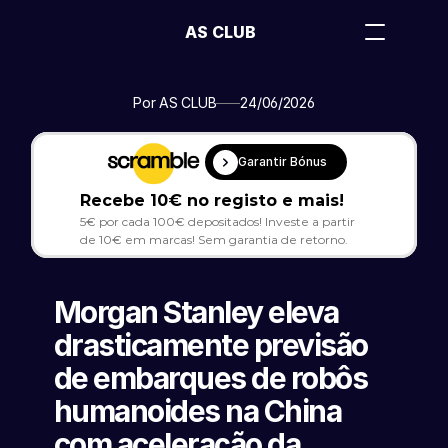
AS CLUB
Por AS CLUB
24/06/2026
Garantir Bónus
Recebe 10€ no registo e mais!
5€ por cada 100€ depositados! Investe a partir 
de 10€ em marcas! Sem garantia de retorno.
Morgan Stanley eleva 
drasticamente previsão 
de embarques de robôs 
humanoides na China 
com aceleração da 