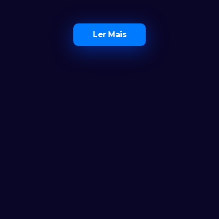
Ler Mais
O Maior Ecossistema de 
Investidores em Portugal
Ferramentas
Calculadora
Notícias
FAQ
AS CLUB