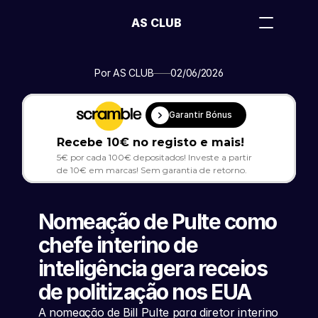
AS CLUB
Por AS CLUB
02/06/2026
Garantir Bónus
Recebe 10€ no registo e mais!
5€ por cada 100€ depositados! Investe a partir 
de 10€ em marcas! Sem garantia de retorno.
Nomeação de Pulte como 
chefe interino de 
inteligência gera receios 
de politização nos EUA
A nomeação de Bill Pulte para diretor interino 