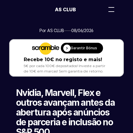
AS CLUB
Por AS CLUB
08/06/2026
Garantir Bónus
Recebe 10€ no registo e mais!
5€ por cada 100€ depositados! Investe a partir 
de 10€ em marcas! Sem garantia de retorno.
Nvidia, Marvell, Flex e 
outros avançam antes da 
abertura após anúncios 
de parceria e inclusão no 
S&P 500