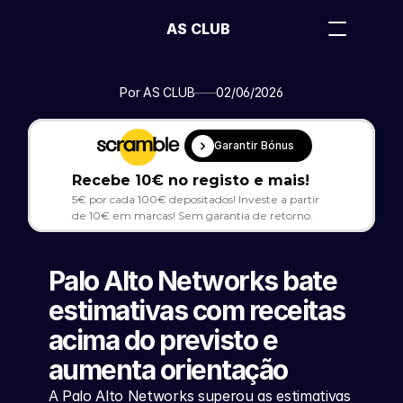
AS CLUB
Por AS CLUB
02/06/2026
Garantir Bónus
Recebe 10€ no registo e mais!
5€ por cada 100€ depositados! Investe a partir 
de 10€ em marcas! Sem garantia de retorno.
Palo Alto Networks bate 
estimativas com receitas 
acima do previsto e 
aumenta orientação
A Palo Alto Networks superou as estimativas 