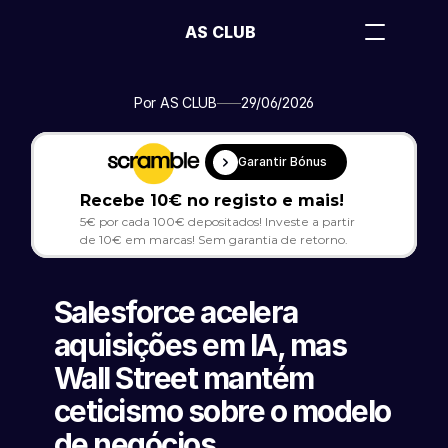
AS CLUB
Por AS CLUB
29/06/2026
Garantir Bónus
Recebe 10€ no registo e mais!
5€ por cada 100€ depositados! Investe a partir 
de 10€ em marcas! Sem garantia de retorno.
Salesforce acelera 
aquisições em IA, mas 
Wall Street mantém 
ceticismo sobre o modelo 
de negócios