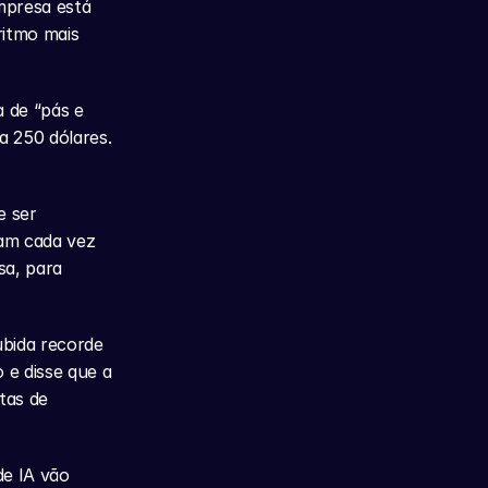
presa está 
itmo mais 
de “pás e 
 250 dólares. 
 ser 
am cada vez 
a, para 
bida recorde 
e disse que a 
as de 
e IA vão 