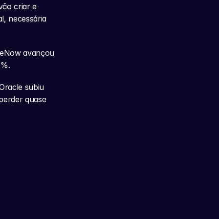
o criar e 
, necessária 
ceNow avançou 
4%.
racle subiu 
perder quase 