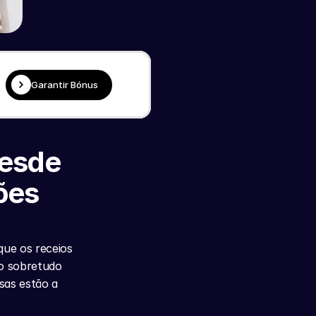
Garantir Bónus
esde 
es 
ue os receios 
o sobretudo 
as estão a 