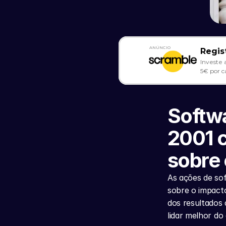
ANÚNCIO
Regis
Investe 
5€ por c
Softwa
2001 c
sobre
As ações de so
sobre o impacto
dos resultados
lidar melhor do