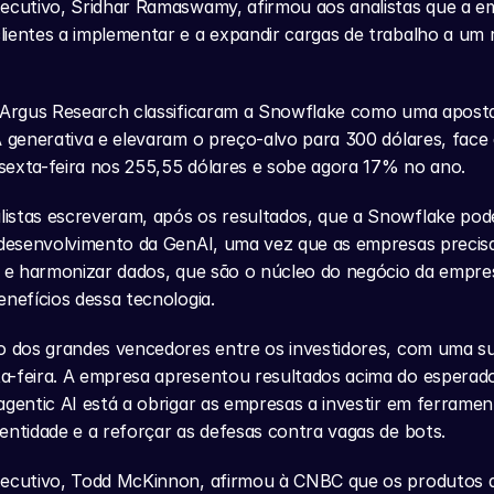
ecutivo, Sridhar Ramaswamy, afirmou aos analistas que a em
ientes a implementar e a expandir cargas de trabalho a um r
 Argus Research classificaram a Snowflake como uma aposta 
A generativa e elevaram o preço-alvo para 300 dólares, face a
sexta-feira nos 255,55 dólares e sobe agora 17% no ano.
istas escreveram, após os resultados, que a Snowflake pode
o desenvolvimento da GenAI, uma vez que as empresas precis
r e harmonizar dados, que são o núcleo do negócio da empres
enefícios dessa tecnologia.
o dos grandes vencedores entre os investidores, com uma su
-feira. A empresa apresentou resultados acima do esperado 
agentic AI está a obrigar as empresas a investir em ferrament
entidade e a reforçar as defesas contra vagas de bots.
xecutivo, Todd McKinnon, afirmou à CNBC que os produtos d