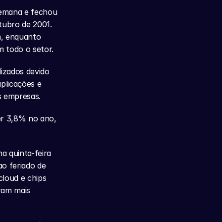
emana e fechou 
ubro de 2001. 
, enquanto 
m todo o setor.
zados devido 
plicações e 
s empresas.
r 3,8% no ano, 
 quinta-feira 
 feriado de 
loud e chips 
ram mais 