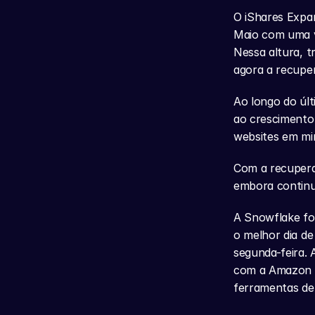
O iShares Expa
Maio com uma v
Nessa altura, t
agora a recuper
Ao longo do últ
ao crescimento 
websites em mi
Com a recupera
embora continu
A Snowflake foi
o melhor dia d
segunda-feira. 
com a Amazon e 
ferramentas de 