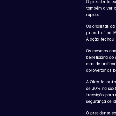
O presidente ex
também a ver cl
rápido.
Os analistas da
picaretas” na I
A ação fechou 
Os mesmos anal
beneficiária d
mais de unifica
aproveitar os b
A Okta foi outr
de 30% na sexta
transição para 
segurança de id
O presidente e