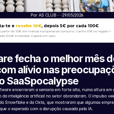
Por AS CLUB
29/05/2026
ta-te e 
recebe 10€
, depois 5€ por cada 100€
a partir de 10€ em marcas europeias de consumo. Ganha 10€ no registo + 
ada 100€ investidos. Capital em risco. 
re fecha o melhor mês d
om alívio nas preocupaçõ
 o SaaSpocalypse
ftware encerraram a semana em forte alta, numa altura em q
 da inteligência artificial no setor abrandaram. O impulso vei
 da Snowflake e da Okta, que mostraram que algumas empres
 que o esperado com a disrupção causada pela IA.