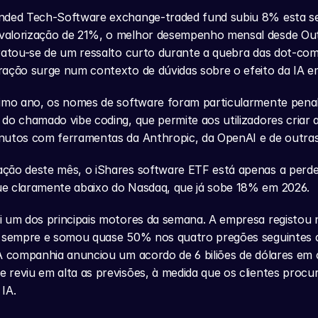
nded Tech-Software exchange-traded fund subiu 8% esta s
alorização de 21%, o melhor desempenho mensal desde Out
ratou-se de um ressalto curto durante a quebra das dot-com
ação surge num contexto de dúvidas sobre o efeito da IA e
imo ano, os nomes de software foram particularmente penali
do chamado vibe coding, que permite aos utilizadores criar a
nutos com ferramentas da Anthropic, da OpenAI e de outra
ção deste mês, o iShares software ETF está apenas a perde
e claramente abaixo do Nasdaq, que já sobe 18% em 2026.
 um dos principais motores da semana. A empresa registou na
e sempre e somou quase 50% nos quatro pregões seguintes ao
A companhia anunciou um acordo de 6 biliões de dólares em c
reviu em alta as previsões, à medida que os clientes procu
IA.