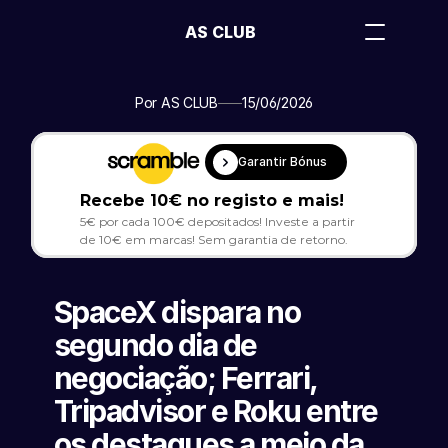
AS CLUB
Por AS CLUB
15/06/2026
Garantir Bónus
Recebe 10€ no registo e mais!
5€ por cada 100€ depositados! Investe a partir 
de 10€ em marcas! Sem garantia de retorno.
SpaceX dispara no 
segundo dia de 
negociação; Ferrari, 
Tripadvisor e Roku entre 
os destaques a meio da 