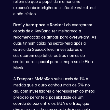
referindo que o papel da memória na 
expansão da inteligência artificial é estrutural 
e não cíclico.
Firefly Aerospace
 e 
Rocket Lab
 avançaram 
depois de a KeyBanc ter melhorado a 
recomendação de ambas para overweight. As 
duas tinham caído na sexta-feira após a 
estreia da SpaceX levar investidores a 
deslocarem capital de outros nomes do 
sector aeroespacial para a empresa de Elon 
Musk.
A 
Freeport-McMoRan
 subiu mais de 1% à 
medida que o ouro ganhou mais de 3% no 
dia, com investidores a regressarem ao metal 
precioso perante a possibilidade de um 
acordo de paz entre os EUA e o Irão, que 
aliviou receios de uma subida de juros pela 