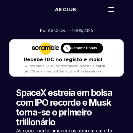
AS CLUB
Por AS CLUB
12/06/2026
Garantir Bónus
Recebe 10€ no registo e mais!
5€ por cada 100€ depositados! Investe a partir 
de 10€ em marcas! Sem garantia de retorno.
SpaceX estreia em bolsa 
com IPO recorde e Musk 
torna-se o primeiro 
triliionário
As ações norte-americanas abriram em alta 