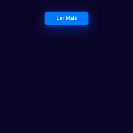
Ler Mais
O Maior Ecossistema de 
Investidores em Portugal
Ferramentas
Calculadora
Notícias
FAQ
AS CLUB