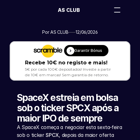
AS CLUB
Por AS CLUB
12/06/2026
Garantir Bónus
Recebe 10€ no registo e mais!
5€ por cada 100€ depositados! Investe a partir 
de 10€ em marcas! Sem garantia de retorno.
SpaceX estreia em bolsa 
sob o ticker SPCX após a 
maior IPO de sempre
A SpaceX começa a negociar esta sexta-feira 
sob o ticker 
SPCX
, depois da maior oferta 