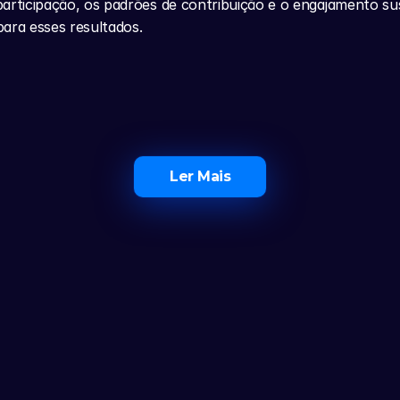
articipação, os padrões de contribuição e o engajamento su
ara esses resultados.
Ler Mais
Ferramentas
AS CLUB
Suporte
Calculadora
AS CLUB+
Termos e Con