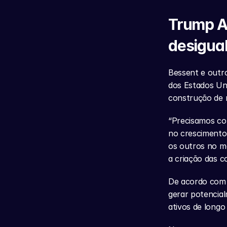
Trump Ac
desigua
Bessent e outr
dos Estados Uni
construção de r
“Precisamos co
no crescimento
os outros no me
a criação das c
De acordo com 
gerar potencial
ativos de longo