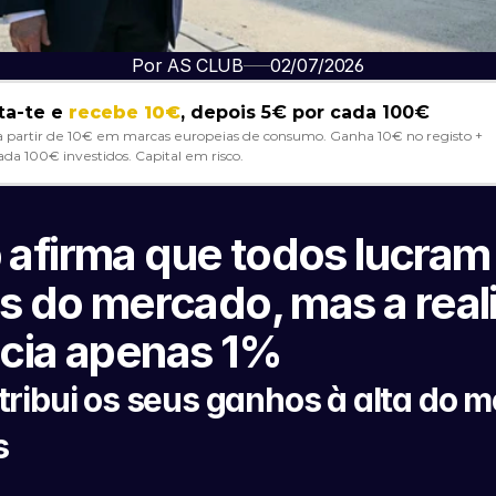
Por AS CLUB
02/07/2026
ta-te e 
recebe 10€
, depois 5€ por cada 100€
a partir de 10€ em marcas europeias de consumo. Ganha 10€ no registo + 
ada 100€ investidos. Capital em risco. 
afirma que todos lucram
as do mercado, mas a real
icia apenas 1%
ribui os seus ganhos à alta do m
s