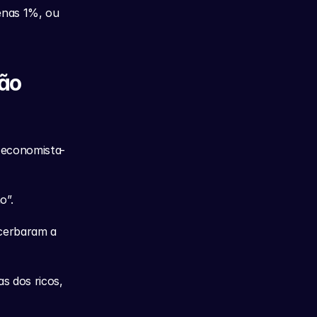
nas 1%, ou 
ão 
 economista-
o”.
cerbaram a 
 dos ricos, 