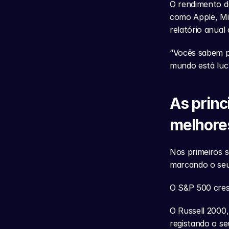
O rendimento d
como Apple, Mic
relatório anual 
“Vocês sabem p
mundo está lucr
As princ
melhore
Nos primeiros 
marcando o seu
O S&P 500 cre
O Russell 2000
registando o se