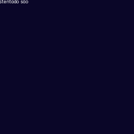
stentado são 
dições