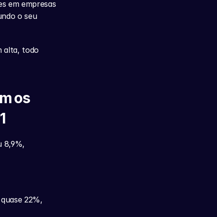
es em empresas 
undo o seu 
alta, todo 
m os 
1
 8,9%, 
 quase 22%, 