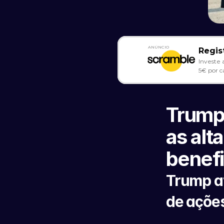
ANÚNCIO
Regis
Investe 
5€ por c
Trump 
as alt
benef
Trump at
de açõe