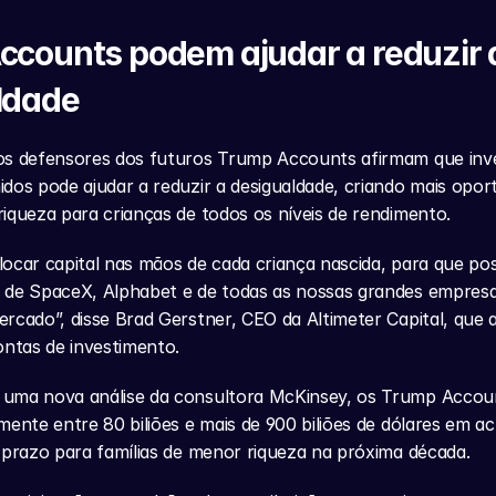
counts podem ajudar a reduzir a
ldade
os defensores dos futuros Trump Accounts afirmam que inve
dos pode ajudar a reduzir a desigualdade, criando mais oport
iqueza para crianças de todos os níveis de rendimento.
locar capital nas mãos de cada criança nascida, para que p
 de SpaceX, Alphabet e de todas as nossas grandes empresa
rcado”, disse Brad Gerstner, CEO da Altimeter Capital, que aj
ontas de investimento.
uma nova análise da consultora McKinsey, os Trump Accoun
mente entre 80 biliões e mais de 900 biliões de dólares em a
 prazo para famílias de menor riqueza na próxima década.