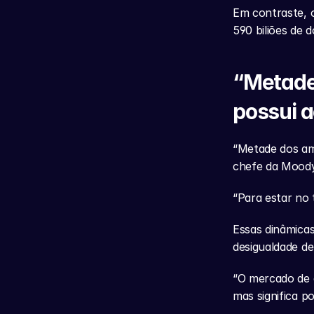
Em contraste, 
590 biliões de 
“Metade
possui 
“Metade dos am
chefe da Moody
“Para estar no 
Essas dinâmica
desigualdade de
“O mercado de 
mas significa p