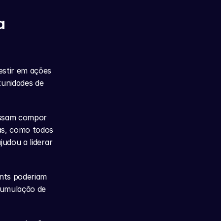
 
stir em ações 
unidades de 
ossam compor 
s, como todos 
udou a liderar 
ts poderiam 
cumulação de 