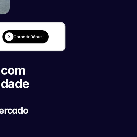
Garantir Bónus
 com 
idade 
ercado 