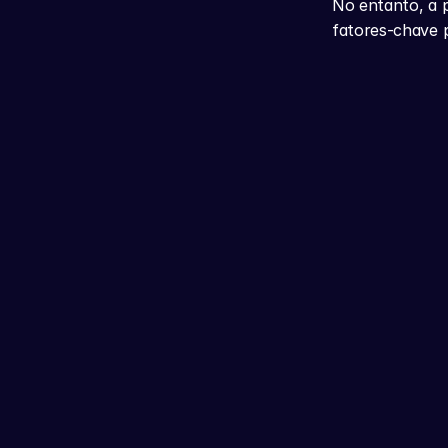
No entanto, a p
fatores-chave p
O Maior Ecossistema de 