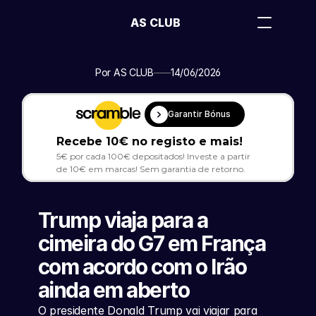
AS CLUB
Por AS CLUB
14/06/2026
Garantir Bónus
Recebe 10€ no registo e mais!
5€ por cada 100€ depositados! Investe a partir 
de 10€ em marcas! Sem garantia de retorno.
Trump viaja para a 
cimeira do G7 em França 
com acordo com o Irão 
ainda em aberto
O presidente Donald Trump vai viajar para 