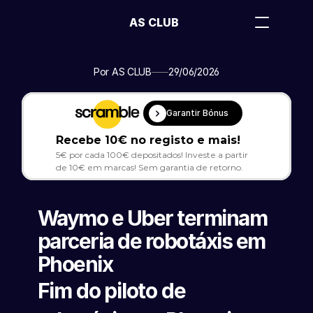
AS CLUB
Por AS CLUB
29/06/2026
Garantir Bónus
Recebe 10€ no registo e mais!
5€ por cada 100€ depositados! Investe a partir 
de 10€ em marcas! Sem garantia de retorno.
Waymo e Uber terminam 
parceria de robotáxis em 
Phoenix
Fim do piloto de 