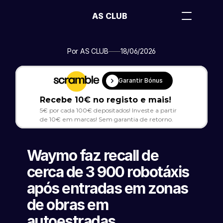
AS CLUB
Por AS CLUB
18/06/2026
Garantir Bónus
Recebe 10€ no registo e mais!
5€ por cada 100€ depositados! Investe a partir 
de 10€ em marcas! Sem garantia de retorno.
Waymo faz recall de 
cerca de 3 900 robotáxis 
após entradas em zonas 
de obras em 
autoestradas