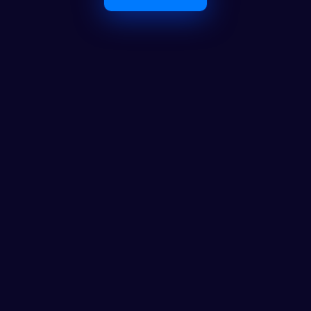
O Maior Ecossistema de 
Investidores em Portugal
Ferramentas
Calculadora
Notícias
FAQ
AS CLUB
AS CLUB+
Contactos